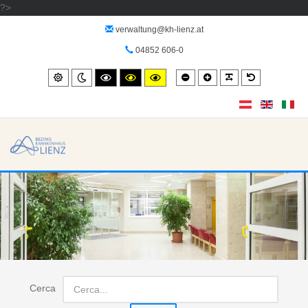
?>
verwaltung@kh-lienz.at
04852 606-0
Smaller
Larger
PLG_SYSTEM_
Default
Standard
Night
High
High
High
font
font
font
mode
contrast
contrast
contrast
black/white
black/yellow
yellow/black
mode.
mode.
mode.
Cerca