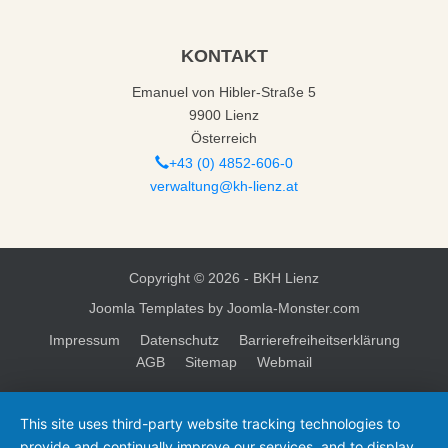
KONTAKT
Emanuel von Hibler-Straße 5
9900 Lienz
Österreich
+43 (0) 4852-606-0
verwaltung@kh-lienz.at
Copyright ©
2026 - BKH Lienz
Joomla Templates
by Joomla-Monster.com
Impressum
Datenschutz
Barrierefreiheitserklärung
AGB
Sitemap
Webmail
This site uses third-party website tracking technologies to
provide and continually improve our services, and to display