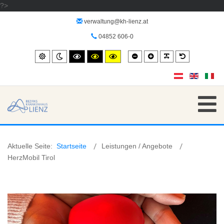
?>
verwaltung@kh-lienz.at
04852 606-0
Smaller
Larger
PLG_SYSTEM_
Default
Standard
Night
High
High
High
font
font
font
mode
contrast
contrast
contrast
black/white
black/yellow
yellow/black
mode.
mode.
mode.
Aktuelle Seite:
Startseite
Leistungen / Angebote
HerzMobil Tirol