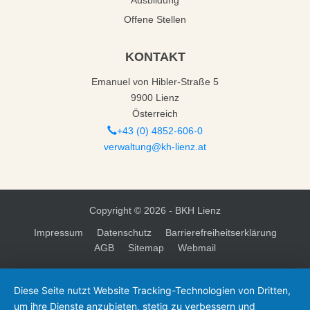
Ausbildung
Offene Stellen
KONTAKT
Emanuel von Hibler-Straße 5
9900 Lienz
Österreich
+43 (0) 4852-606-0
verwaltung@kh-lienz.at
Copyright ©
2026 - BKH Lienz
Impressum
Datenschutz
Barrierefreiheitserklärung
AGB
Sitemap
Webmail
Diese Seite nutzt Website Tracking-Technologien von Dritten,
um ihre Dienste anzubieten, stetig zu verbessern und