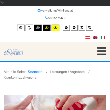
?>
verwaltung@kh-lienz.at
04852 606-0
Smaller
Larger
PLG_SYSTEM_
Default
Standard
Night
High
High
High
font
font
font
mode
contrast
contrast
contrast
black/white
black/yellow
yellow/black
mode.
mode.
mode.
Aktuelle Seite:
Startseite
Leistungen / Angebote
Krankenhaushygiene