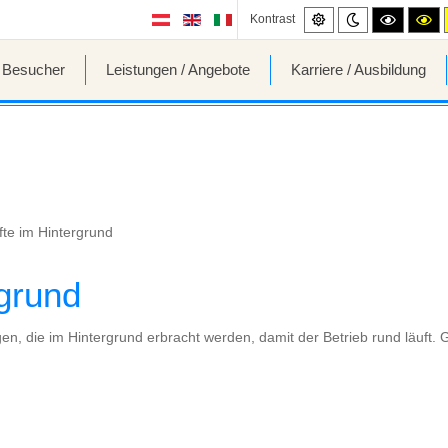
Standard
Night
High
Hi
Kontrast
mode
contrast
co
black/wh
bl
mode.
mo
/ Besucher
Leistungen / Angebote
Karriere / Ausbildung
fte im Hintergrund
rgrund
n, die im Hintergrund erbracht werden, damit der Betrieb rund läuft. 