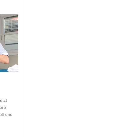
ützt
ere
elt und