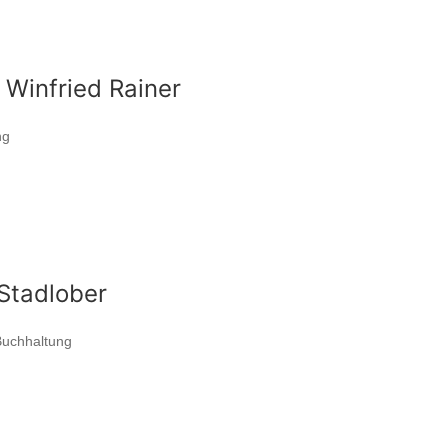
 Winfried Rainer
ng
 Stadlober
Buchhaltung