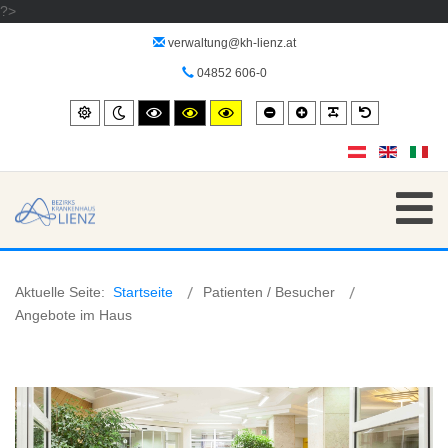
?>
verwaltung@kh-lienz.at
04852 606-0
Smaller
Larger
PLG_SYSTEM_
Default
Standard
Night
High
High
High
font
font
font
mode
contrast
contrast
contrast
black/white
black/yellow
yellow/black
mode.
mode.
mode.
Aktuelle Seite:
Startseite
Patienten / Besucher
Angebote im Haus