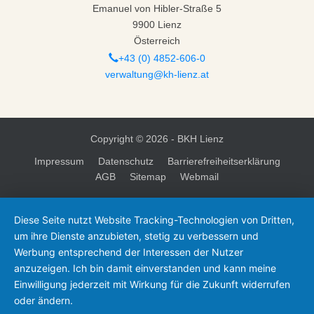
Emanuel von Hibler-Straße 5
9900 Lienz
Österreich
+43 (0) 4852-606-0
verwaltung@kh-lienz.at
Copyright ©
2026 - BKH Lienz
Impressum
Datenschutz
Barrierefreiheitserklärung
AGB
Sitemap
Webmail
Diese Seite nutzt Website Tracking-Technologien von Dritten,
um ihre Dienste anzubieten, stetig zu verbessern und
Werbung entsprechend der Interessen der Nutzer
anzuzeigen. Ich bin damit einverstanden und kann meine
Einwilligung jederzeit mit Wirkung für die Zukunft widerrufen
oder ändern.