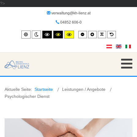
?>
verwaltung@kh-lienz.at
04852 606-0
Smaller
Larger
PLG_SYSTEM_
Default
Standard
Night
High
High
High
font
font
font
mode
contrast
contrast
contrast
black/white
black/yellow
yellow/black
mode.
mode.
mode.
Aktuelle Seite:
Startseite
Leistungen / Angebote
Psychologischer Dienst