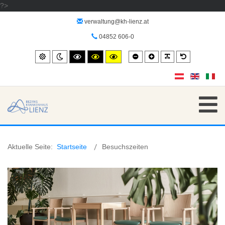
?>
verwaltung@kh-lienz.at
04852 606-0
Smaller
Larger
PLG_SYSTEM_
Default
Standard
Night
High
High
High
font
font
font
mode
contrast
contrast
contrast
black/white
black/yellow
yellow/black
mode.
mode.
mode.
Aktuelle Seite:
Startseite
Besuchszeiten